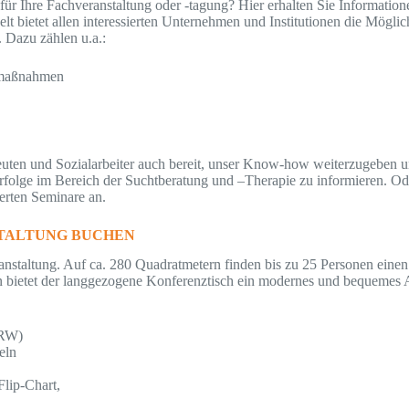
für Ihre Fachveranstaltung oder -tagung? Hier erhalten Sie Informatio
 bietet allen interessierten Unternehmen und Institutionen die Möglich
 Dazu zählen u.a.:
nsmaßnahmen
euten und Sozialarbeiter auch bereit, unser Know-how weiterzugeben 
folge im Bereich der Suchtberatung und –Therapie zu informieren. Od
ierten Seminare an.
STALTUNG BUCHEN
anstaltung. Auf ca. 280 Quadratmetern finden bis zu 25 Personen einen 
n bietet der langgezogene Konferenztisch ein modernes und bequemes 
NRW)
eln
lip-Chart,