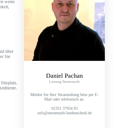
nen wenn
keit,
und über
er Sie
Daniel Pachan
Leitung Sternenzelt
Sitzplatz.
Ambiente.
Melden Sie Ihre Veranstaltung bitte per E-
Mail oder telefonisch an.
02351 37954 83
info@sternenzelt-luedenscheid.de